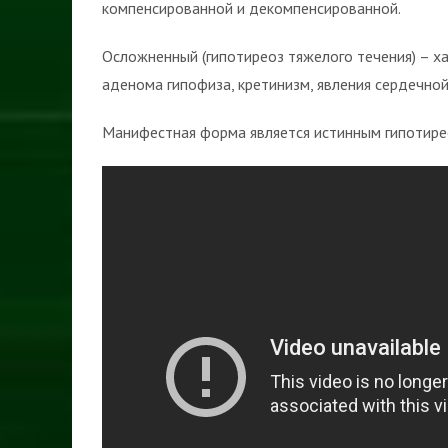
компенсированной и декомпенсированной.
Осложненный (гипотиреоз тяжелого течения) – х
аденома гипофиза, кретинизм, явления сердечной
Манифестная форма является истинным гипотире