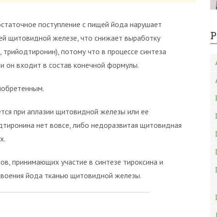
статочное поступление с пищей йода нарушает
Р
ей щитовидной железе, что снижает выработку
 трийодтиронин), потому что в процессе синтеза
и он входит в состав конечной формулы.
иобретенным.
тся при аплазии щитовидной железы или ее
одтиронина нет вовсе, либо недоразвитая щитовидная
х.
в, принимающих участие в синтезе тироксина и
своения йода тканью щитовидной железы.