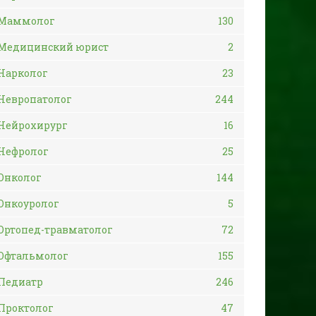
Маммолог
130
Медицинский юрист
2
Нарколог
23
Невропатолог
244
Нейрохирург
16
Нефролог
25
Онколог
144
Онкоуролог
5
Ортопед-травматолог
72
Офтальмолог
155
Педиатр
246
Проктолог
47