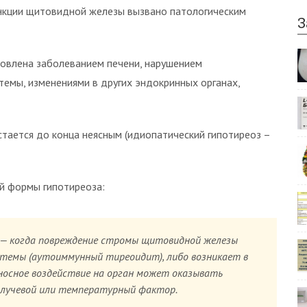
нкции щитовидной железы вызвано патологическим
З
овлена заболеванием печени, нарушением
емы, изменениями в других эндокринных органах,
стается до конца неясным (идиопатический гипотиреоз –
й формы гипотиреоза:
— когда повреждение стромы щитовидной железы
стемы (аутоиммунный тиреоидит), либо возникает в
носное воздействие на орган может оказывать
 лучевой или температурный фактор.