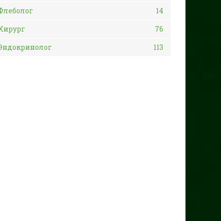
Флеболог
14
Хирург
76
Эндокринолог
113