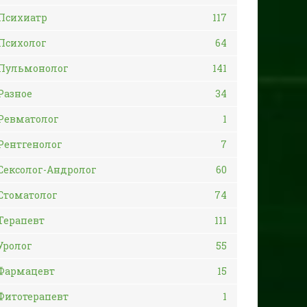
Психиатр
117
Психолог
64
Пульмонолог
141
Разное
34
Ревматолог
1
Рентгенолог
7
Сексолог-Андролог
60
Стоматолог
74
Терапевт
111
Уролог
55
Фармацевт
15
Фитотерапевт
1