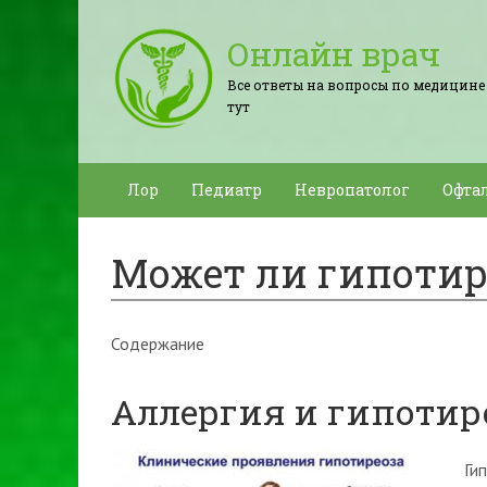
Онлайн врач
Все ответы на вопросы по медицине
тут
Лор
Педиатр
Невропатолог
Офта
Может ли гипотир
Содержание
Аллергия и гипотир
Ги