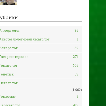
убрики
Аллерголог
35
Анестезиолог-реаниматолог
1
Венеролог
52
Гастроэнтеролог
271
Гематолог
105
Генетик
53
Гинеколог
(1 062)
Гомеопат
9
Дерматолог
413