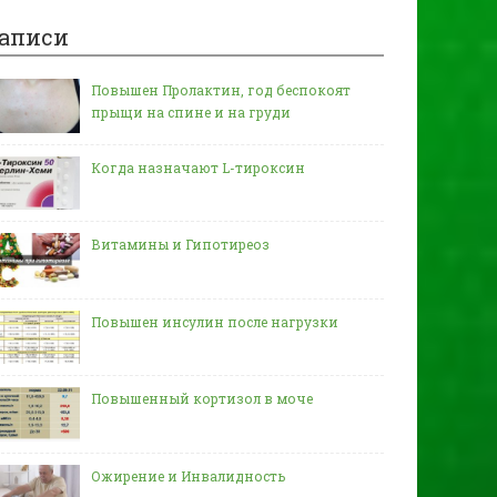
аписи
Повышен Пролактин, год беспокоят
прыщи на спине и на груди
Когда назначают L-тироксин
Витамины и Гипотиреоз
Повышен инсулин после нагрузки
Повышенный кортизол в моче
Ожирение и Инвалидность