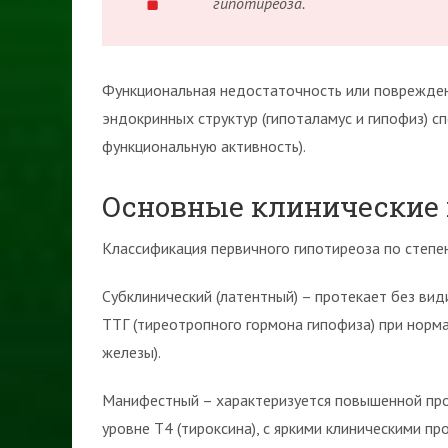
гипотиреоза.
Функциональная недостаточность или поврежде
эндокринных структур (гипоталамус и гипофиз) с
функциональную активность).
Основные клинические 
Классификация первичного гипотиреоза по степе
Субклинический (латентный) – протекает без ви
ТТГ (тиреотропного гормона гипофиза) при норм
железы).
Манифестный – характеризуется повышенной про
уровне Т4 (тироксина), с яркими клиническими 