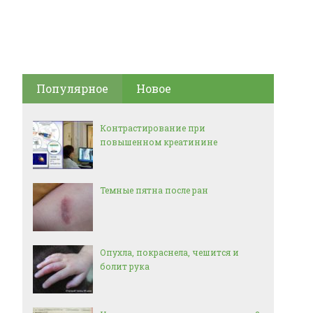
Популярное
Новое
Контрастирование при
повышенном креатинине
Темные пятна после ран
Опухла, покраснела, чешится и
болит рука