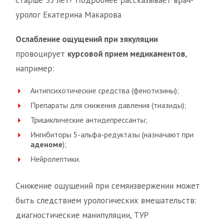
старше 35 лет? Подробнее рассказывает врач-
уролог Екатерина Макарова
Ослабление ощущений при эякуляции
провоцирует
курсовой прием медикаментов
,
например:
Антипсихотические средства (фенотизины);
Препараты для снижения давления (тиазиды);
Трициклические антидепрессанты;
Ингибиторы 5-альфа-редуктазы (назначают при
аденоме
);
Нейролептики.
Снижение ощущений при семяизвержении может
быть следствием урологических вмешательств:
диагностические манипуляции, ТУР