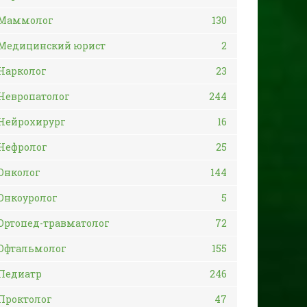
Маммолог
130
Медицинский юрист
2
Нарколог
23
Невропатолог
244
Нейрохирург
16
Нефролог
25
Онколог
144
Онкоуролог
5
Ортопед-травматолог
72
Офтальмолог
155
Педиатр
246
Проктолог
47