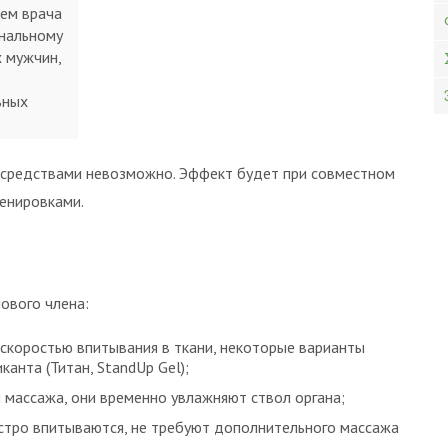
ем врача
ональному
х мужчин,
ьных
 средствами невозможно. Эффект будет при совместном
енировками.
ового члена:
 скоростью впитывания в ткани, некоторые варианты
анта (Титан, StandUp Gel);
массажа, они временно увлажняют ствол органа;
стро впитываются, не требуют дополнительного массажа