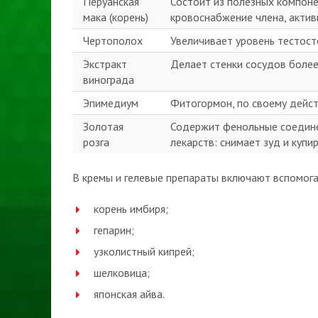
Перуанская
Состоит из полезных компонен
мака (корень)
кровоснабжение члена, актив
Чертополох
Увеличивает уровень тестост
Экстракт
Делает стенки сосудов более
винограда
Эпимедиум
Фитогормон, по своему дейст
Золотая
Содержит фенольные соединен
розга
лекарств: снимает зуд и купи
В кремы и гелевые препараты включают вспомог
корень имбиря;
гепарин;
узколистный кипрей;
шелковица;
японская айва.