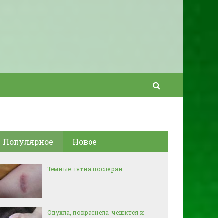
Популярное
Новое
Темные пятна после ран
Опухла, покраснела, чешится и