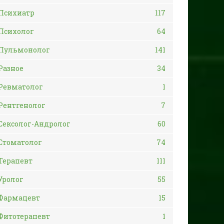
Психиатр
117
Психолог
64
Пульмонолог
141
Разное
34
Ревматолог
1
Рентгенолог
7
Сексолог-Андролог
60
Стоматолог
74
Терапевт
111
Уролог
55
Фармацевт
15
Фитотерапевт
1