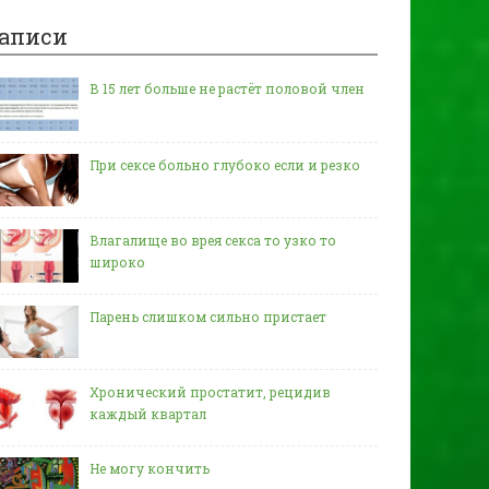
аписи
В 15 лет больше не растёт половой член
При сексе больно глубоко если и резко
Влагалище во врея секса то узко то
широко
Парень слишком сильно пристает
Хронический простатит, рецидив
каждый квартал
Не могу кончить