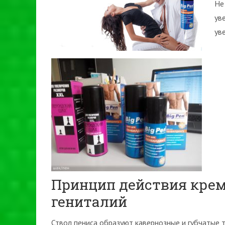
Не
ув
ув
Принцип действия крем
гениталий
Ствол пениса образуют кавернозные и губчатые т