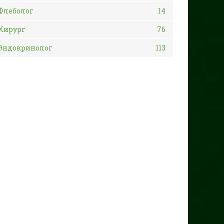
Флеболог
14
Хирург
76
Эндокринолог
113