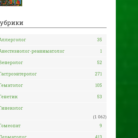
убрики
Аллерголог
35
Анестезиолог-реаниматолог
1
Венеролог
52
Гастроэнтеролог
271
Гематолог
105
Генетик
53
Гинеколог
(1 062)
Гомеопат
9
Дерматолог
413