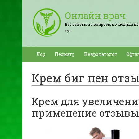
Онлайн врач
Все ответы на вопросы по медицине
тут
Лор
Педиатр
Невропатолог
Офта
Крем биг пен отз
Крем для увеличени
применение отзывы