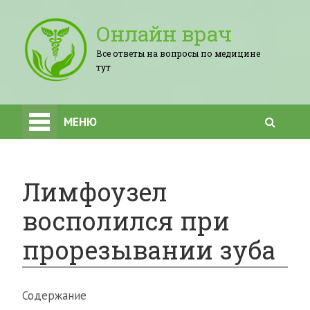
Онлайн врач
Все ответы на вопросы по медицине
тут
МЕНЮ
Лимфоузел
восполился при
прорезывании зуба
Содержание