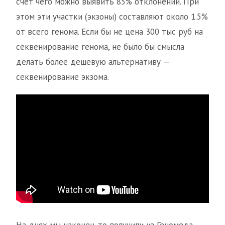
счет чего можно выявить 85% отклонений. При
этом эти участки (экзоны) составляют около 1.5%
от всего генома. Если бы не цена 300 тыс руб на
секвенирование генома, не было бы смысла
делать более дешевую альтернативу —
секвенирование экзома.