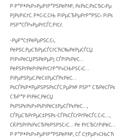
Р·Р°Р±РѕР»РµРІР°РЅРёР№, РєРѕС‚РѕСЂС‹Рµ
РјРѕРіСѓС‚ Р±С‹С‚СЊ РїРµСЂРµРґР°РЅС‹ РїРѕ
РЅР°СЃР»РµРґСЃС‚РІСѓ.
-РџР°С†РёРµРЅС‚С‹,
РёРЅС‚РµСЂРµСЃСѓСЋС‰РёРµСЃСЏ
РІР»РёСЏРЅРёРµРј СЃРІРѕРёС…
РёРЅРґРёРІРёРґСѓР°Р»СЊРЅС‹С…
РіРµРЅРµС‚РёС‡РµСЃРєРёС…
РѕСЃРѕР±РµРЅРЅРѕСЃС‚РµР№ РЅР° СЂРёСЃРє
СЂР°Р·РІРёС‚РёСЏ
РѕРЅРєРѕР»РѕРіРёС‡РµСЃРєРёС…,
СЃРµСЂРґРµС‡РЅРѕ-СЃРѕСЃСѓРґРёСЃС‚С‹С…,
СЌРЅРґРѕРєСЂРёРЅРЅС‹С… Рё РґСЂСѓРіРёС…
Р·Р°Р±РѕР»РµРІР°РЅРёР№, СЃ С†РµР»СЊСЋ