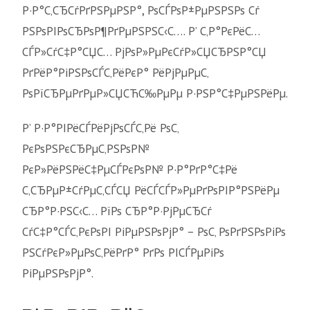
Р·Р°С‚СЂСѓРґРЅРµРЅР°, РѕСЃРѕР±РµРЅРЅРѕ Сѓ
РЅРѕРІРѕСЂРѕР¶РґРµРЅРЅС‹С…. Р’ С‚Р°РєРёС…
СЃР»СѓС‡Р°СЏС… РјРѕР»РµРєСѓР»СЏСЂРЅР°СЏ
РґРёР°РіРЅРѕСЃС‚РёРєР° РёРјРµРµС‚
РѕРїСЂРµРґРµР»СЏСЋС‰РµРµ Р·РЅР°С‡РµРЅРёРµ.
Р’ Р·Р°РІРёСЃРёРјРѕСЃС‚Рё РѕС‚
РєРѕРЅРєСЂРµС‚РЅРѕР№
РєР»РёРЅРёС‡РµСЃРєРѕР№ Р·Р°РґР°С‡Рё
С‚СЂРµР±СѓРµС‚СЃСЏ РёСЃСЃР»РµРґРѕРІР°РЅРёРµ
СЂР°Р·РЅС‹С… РїРѕ СЂР°Р·РјРµСЂСѓ
СѓС‡Р°СЃС‚РєРѕРІ РіРµРЅРѕРјР° – РѕС‚ РѕРґРЅРѕРіРѕ
РЅСѓРєР»РµРѕС‚РёРґР° РґРѕ РІСЃРµРіРѕ
РіРµРЅРѕРјР°.