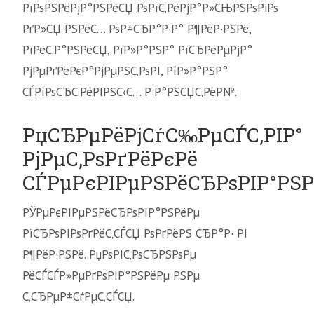
РїРѕРЅРёРјР°РЅРёСЏ РѕРїС‚РёРјР°Р»СЊРЅРѕРіРѕ
РґР»СЏ РЅРёС… РѕР±СЂР°Р·Р° Р¶РёР·РЅРё,
РїРёС‚Р°РЅРёСЏ, РїР»Р°РЅР° РїСЂРёРµРјР°
РјРµРґРёРєР°РјРµРЅС‚РѕРІ, РїР»Р°РЅР°
СЃРїРѕСЂС‚РёРІРЅС‹С… Р·Р°РЅСЏС‚РёР№.
РџСЂРµРёРјСѓС‰РµСЃС‚РІР°
РјРµС‚РѕРґРёРєРё
СЃРµРєРІРµРЅРёСЂРѕРІР°РЅ
РЎРµРєРІРµРЅРёСЂРѕРІР°РЅРёРµ
РїСЂРѕРІРѕРґРёС‚СЃСЏ РѕРґРёРЅ СЂР°Р· РІ
Р¶РёР·РЅРё. РџРѕРІС‚РѕСЂРЅРѕРµ
РёСЃСЃР»РµРґРѕРІР°РЅРёРµ РЅРµ
С‚СЂРµР±СѓРµС‚СЃСЏ.