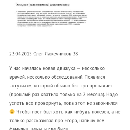
23.04.2015 Олег Лажечников 38
У нас началась новая движуха — несколько
врачей, несколько обследований. Появился
энтузиазм, который обычно быстро пропадает
(прошлый раз хватило только на 2 месяца). Надо
успеть все провернуть, пока этот не закончился
Чтобы пост был хоть как-нибудь полезен, а не
только рассказывал про Егора, напишу все
фамилии, цены, и где были.