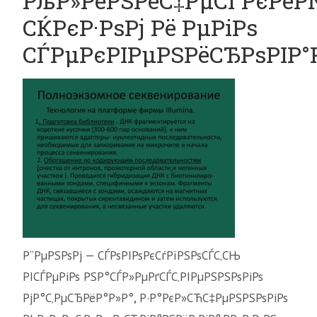
РљР»РёРЅРёС‡РµСЃРєРё
СЌРєР·РѕРј Рё РµРіРѕ
СЃРµРєРІРµРЅРёСЂРѕРІР°
Р“РµРЅРѕРј — СЃРѕРІРѕРєСѓРїРЅРѕСЃС‚СЊ
РІСЃРµРіРѕ РЅР°СЃР»РµРґСЃС‚РІРµРЅРЅРѕРіРѕ
РјР°С‚РµСЂРёР°Р»Р°, Р·Р°РєР»СЋС‡РµРЅРЅРѕРіРѕ