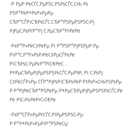
-Р РµР·РёСЃС‚РµРЅС‚РЅРѕСЃС‚СЊ Рє
РЅР°РёР±РѕР»РµРµ
СЂР°СЃРїСЂРѕСЃС‚СЂР°РЅРµРЅРЅС‹Рј
РјРµС‚РѕРґР°Рј С‚РµСЂР°РїРёРё
-РќР°Р»РёС‡РёРµ РІ Р°РЅР°РјРЅРµР·Рµ
РїР°С‚Р°Р»РѕРіРёС‡РµСЃРєРё
РїСЂРѕС‚РµРєР°РІС€РёС…
Р±РµСЂРµРјРµРЅРЅРѕСЃС‚РµР№, РІ С‚РѕРј
С‡РёСЃР»Рµ СЃР°РјРѕРїСЂРѕРёР·РІРѕР»СЊРЅРѕРµ
Р·Р°РјРёСЂР°РЅРёРµ Р±РµСЂРµРјРµРЅРЅРѕСЃС‚Рё
Рё РІС‹РєРёРґС‹С€Рё.
-РќР°СЃР»РµРґСЃС‚РІРµРЅРЅС‹Рµ
Р·Р°Р±РѕР»РµРІР°РЅРёСЏ