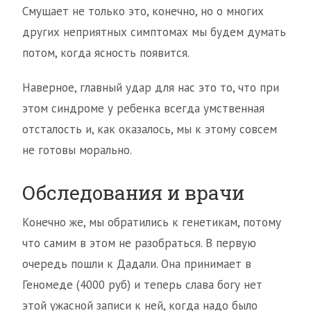
Смущает не только это, конечно, но о многих
других неприятных симптомах мы будем думать
потом, когда ясность появится.
Наверное, главный удар для нас это то, что при
этом синдроме у ребенка всегда умственная
отсталость и, как оказалось, мы к этому совсем
не готовы морально.
Обследования и врачи
Конечно же, мы обратились к генетикам, потому
что самим в этом не разобраться. В первую
очередь пошли к Дадали. Она принимает в
Геномеде (4000 руб) и теперь слава богу нет
этой ужасной записи к ней, когда надо было