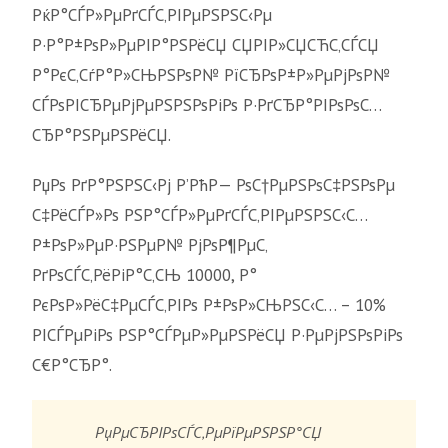
РќР°СЃР»РµРґСЃС‚РІРµРЅРЅС‹Рµ
Р·Р°Р±РѕР»РµРІР°РЅРёСЏ СЏРІР»СЏСЋС‚СЃСЏ
Р°РєС‚СѓР°Р»СЊРЅРѕР№ РїСЂРѕР±Р»РµРјРѕР№
СЃРѕРІСЂРµРјРµРЅРЅРѕРіРѕ Р·РґСЂР°РІРѕРѕС…
СЂР°РЅРµРЅРёСЏ.
РџРѕ РґР°РЅРЅС‹Рј Р’РћР— РѕС†РµРЅРѕС‡РЅРѕРµ
С‡РёСЃР»Рѕ РЅР°СЃР»РµРґСЃС‚РІРµРЅРЅС‹С…
Р±РѕР»РµР·РЅРµР№ РјРѕР¶РµС‚
РґРѕСЃС‚РёРіР°С‚СЊ 10000, Р°
РєРѕР»РёС‡РµСЃС‚РІРѕ Р±РѕР»СЊРЅС‹С… – 10%
РІСЃРµРіРѕ РЅР°СЃРµР»РµРЅРёСЏ Р·РµРјРЅРѕРіРѕ
С€Р°СЂР°.
РџРµСЂРІРѕСЃС‚РµРїРµРЅРЅР°СЏ