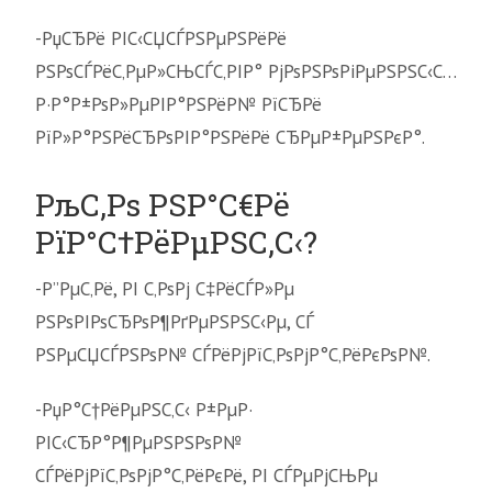
-РџСЂРё РІС‹СЏСЃРЅРµРЅРёРё
РЅРѕСЃРёС‚РµР»СЊСЃС‚РІР° РјРѕРЅРѕРіРµРЅРЅС‹С…
Р·Р°Р±РѕР»РµРІР°РЅРёР№ РїСЂРё
РїР»Р°РЅРёСЂРѕРІР°РЅРёРё СЂРµР±РµРЅРєР°.
РљС‚Рѕ РЅР°С€Рё
РїР°С†РёРµРЅС‚С‹?
-Р”РµС‚Рё, РІ С‚РѕРј С‡РёСЃР»Рµ
РЅРѕРІРѕСЂРѕР¶РґРµРЅРЅС‹Рµ, СЃ
РЅРµСЏСЃРЅРѕР№ СЃРёРјРїС‚РѕРјР°С‚РёРєРѕР№.
-РџР°С†РёРµРЅС‚С‹ Р±РµР·
РІС‹СЂР°Р¶РµРЅРЅРѕР№
СЃРёРјРїС‚РѕРјР°С‚РёРєРё, РІ СЃРµРјСЊРµ