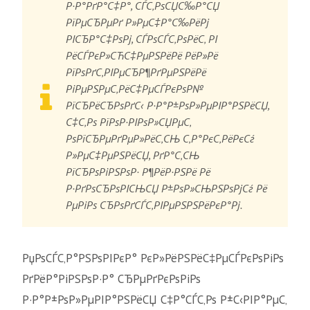
Р·Р°РґР°С‡Р°, СЃС‚РѕСЏС‰Р°СЏ
РїРµСЂРµРґ Р»РµС‡Р°С‰РёРј
РІСЂР°С‡РѕРј, СЃРѕСЃС‚РѕРёС‚ РІ
РёСЃРєР»СЋС‡РµРЅРёРё РёР»Рё
РїРѕРґС‚РІРµСЂР¶РґРµРЅРёРё
РіРµРЅРµС‚РёС‡РµСЃРєРѕР№
РїСЂРёСЂРѕРґС‹ Р·Р°Р±РѕР»РµРІР°РЅРёСЏ,
С‡С‚Рѕ РїРѕР·РІРѕР»СЏРµС‚
РѕРїСЂРµРґРµР»РёС‚СЊ С‚Р°РєС‚РёРєСѓ
Р»РµС‡РµРЅРёСЏ, РґР°С‚СЊ
РїСЂРѕРіРЅРѕР· Р¶РёР·РЅРё Рё
Р·РґРѕСЂРѕРІСЊСЏ Р±РѕР»СЊРЅРѕРјСѓ Рё
РµРіРѕ СЂРѕРґСЃС‚РІРµРЅРЅРёРєР°Рј.
РџРѕСЃС‚Р°РЅРѕРІРєР° РєР»РёРЅРёС‡РµСЃРєРѕРіРѕ
РґРёР°РіРЅРѕР·Р° СЂРµРґРєРѕРіРѕ
Р·Р°Р±РѕР»РµРІР°РЅРёСЏ С‡Р°СЃС‚Рѕ Р±С‹РІР°РµС‚