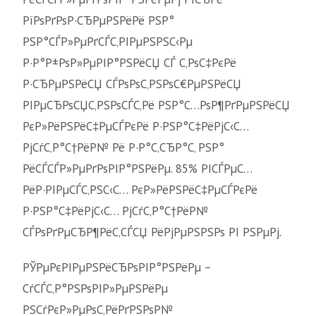
РїРѕРґРѕР·СЂРµРЅРёРё РЅР°
РЅР°СЃР»РµРґСЃС‚РІРµРЅРЅС‹Рµ
Р·Р°Р±РѕР»РµРІР°РЅРёСЏ СЃ С‚РѕС‡РєРё
Р·СЂРµРЅРёСЏ СЃРѕРѕС‚РЅРѕС€РµРЅРёСЏ
РІРµСЂРѕСЏС‚РЅРѕСЃС‚Рё РЅР°С…РѕР¶РґРµРЅРёСЏ
РєР»РёРЅРёС‡РµСЃРєРё Р·РЅР°С‡РёРјС‹С…
РјСѓС‚Р°С†РёР№ Рё Р·Р°С‚СЂР°С‚ РЅР°
РёСЃСЃР»РµРґРѕРІР°РЅРёРµ. 85% РІСЃРµС…
РёР·РІРµСЃС‚РЅС‹С… РєР»РёРЅРёС‡РµСЃРєРё
Р·РЅР°С‡РёРјС‹С… РјСѓС‚Р°С†РёР№
СЃРѕРґРµСЂР¶РёС‚СЃСЏ РёРјРµРЅРЅРѕ РІ РЅРµРј.
РЎРµРєРІРµРЅРёСЂРѕРІР°РЅРёРµ –
СѓСЃС‚Р°РЅРѕРІР»РµРЅРёРµ
РЅСѓРєР»РµРѕС‚РёРґРЅРѕР№