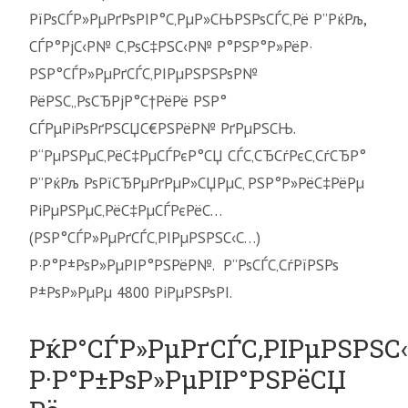
РїРѕСЃР»РµРґРѕРІР°С‚РµР»СЊРЅРѕСЃС‚Рё Р”РќРљ,
СЃР°РјС‹Р№ С‚РѕС‡РЅС‹Р№ Р°РЅР°Р»РёР·
РЅР°СЃР»РµРґСЃС‚РІРµРЅРЅРѕР№
РёРЅС„РѕСЂРјР°С†РёРё РЅР°
СЃРµРіРѕРґРЅСЏС€РЅРёР№ РґРµРЅСЊ.
Р“РµРЅРµС‚РёС‡РµСЃРєР°СЏ СЃС‚СЂСѓРєС‚СѓСЂР°
Р”РќРљ РѕРїСЂРµРґРµР»СЏРµС‚ РЅР°Р»РёС‡РёРµ
РіРµРЅРµС‚РёС‡РµСЃРєРёС…
(РЅР°СЃР»РµРґСЃС‚РІРµРЅРЅС‹С…)
Р·Р°Р±РѕР»РµРІР°РЅРёР№. Р”РѕСЃС‚СѓРїРЅРѕ
Р±РѕР»РµРµ 4800 РіРµРЅРѕРІ.
РќР°СЃР»РµРґСЃС‚РІРµРЅРЅС
Р·Р°Р±РѕР»РµРІР°РЅРёСЏ