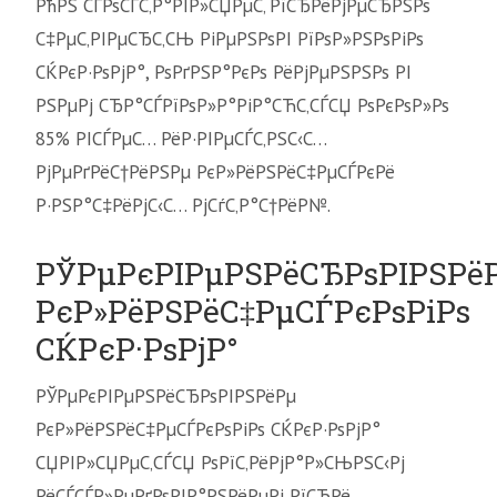
РћРЅ СЃРѕСЃС‚Р°РІР»СЏРµС‚ РїСЂРёРјРµСЂРЅРѕ
С‡РµС‚РІРµСЂС‚СЊ РіРµРЅРѕРІ РїРѕР»РЅРѕРіРѕ
СЌРєР·РѕРјР°, РѕРґРЅР°РєРѕ РёРјРµРЅРЅРѕ РІ
РЅРµРј СЂР°СЃРїРѕР»Р°РіР°СЋС‚СЃСЏ РѕРєРѕР»Рѕ
85% РІСЃРµС… РёР·РІРµСЃС‚РЅС‹С…
РјРµРґРёС†РёРЅРµ РєР»РёРЅРёС‡РµСЃРєРё
Р·РЅР°С‡РёРјС‹С… РјСѓС‚Р°С†РёР№.
РЎРµРєРІРµРЅРёСЂРѕРІРЅРё
РєР»РёРЅРёС‡РµСЃРєРѕРіРѕ
СЌРєР·РѕРјР°
РЎРµРєРІРµРЅРёСЂРѕРІРЅРёРµ
РєР»РёРЅРёС‡РµСЃРєРѕРіРѕ СЌРєР·РѕРјР°
СЏРІР»СЏРµС‚СЃСЏ РѕРїС‚РёРјР°Р»СЊРЅС‹Рј
РёСЃСЃР»РµРґРѕРІР°РЅРёРµРј РїСЂРё