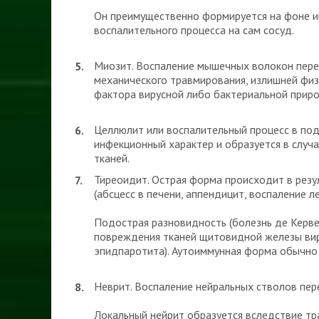
Он преимущественно формируется на фоне и
воспалительного процесса на сам сосуд.
Миозит. Воспаление мышечных волокон пере
механического травмирования, излишней физ
фактора вирусной либо бактериальной прир
Целлюлит или воспалительный процесс в по
инфекционный характер и образуется в случ
тканей.
Тиреоидит. Острая форма происходит в резу
(абсцесс в печени, аппендицит, воспаление лег
Подострая разновидность (болезнь де Керве
повреждения тканей щитовидной железы виру
эпидпаротита). Аутоиммунная форма обычно 
Неврит. Воспаление нейральных стволов пе
Локальный нейрит образуется вследствие тр