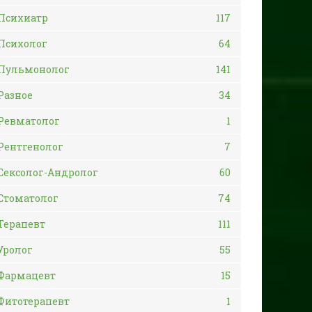
Психиатр
117
Психолог
64
Пульмонолог
141
Разное
34
Ревматолог
1
Рентгенолог
7
Сексолог-Андролог
60
Стоматолог
74
Терапевт
111
Уролог
55
Фармацевт
15
Фитотерапевт
1