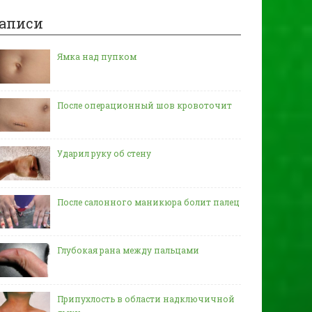
аписи
Ямка над пупком
После операционный шов кровоточит
Ударил руку об стену
После салонного маникюра болит палец
Глубокая рана между пальцами
Припухлость в области надключичной