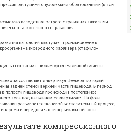
омпрессии растущими опухолевыми образованиями (в том
возможно вследствие острого отравления тяжелыми
онического алкогольного отравления.
 развития патологий выступает проникновение в
кроорганизма гноеродного характера (стафило-,
адин в сочетании с низким уровнем личной гигиены.
ищевода составляет дивертикул Ценкера, который
ния задней стенки верхней части пищевода. В период
я в полости пищевода происходит постепенное
ного тела под названием «дивертикул». На фоне
ячивании развивается тканевой воспалительный процесс,
синдрома в передней части цервикальной зоны.
результате компрессионного