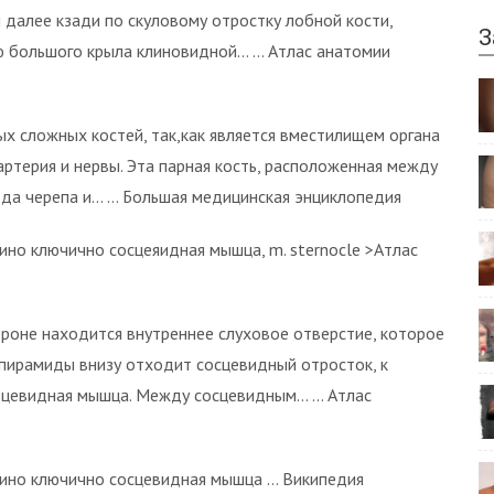
 далее кзади по скуловому отростку лобной кости,
З
ю большого крыла клиновидной… … Атлас анатомии
мых сложных костей, так,как является вместилищем органа
артерия и нервы. Эта парная кость, расположенная между
ода черепа и… … Большая медицинская энциклопедия
ино ключично сосцеяидная мышца, m. sternocle >Атлас
роне находится внутреннее слуховое отверстие, которое
 пирамиды внизу отходит сосцевидный отросток, к
дцевидная мышца. Между сосцевидным… … Атлас
ино ключично сосцевидная мышца … Википедия