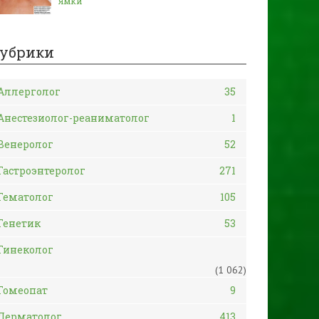
ямки
убрики
Аллерголог
35
Анестезиолог-реаниматолог
1
Венеролог
52
Гастроэнтеролог
271
Гематолог
105
Генетик
53
Гинеколог
(1 062)
Гомеопат
9
Дерматолог
413