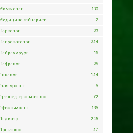
Маммолог
130
Медицинский юрист
2
Нарколог
23
Невропатолог
244
Нейрохирург
16
Нефролог
25
Онколог
144
Онкоуролог
5
Ортопед-травматолог
72
Офтальмолог
155
Педиатр
246
Проктолог
47