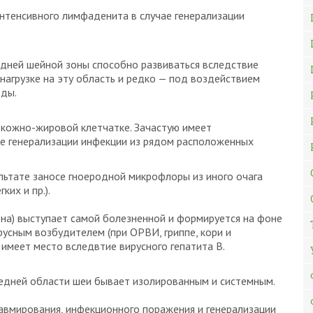
нтенсивного лимфаденита в случае генерализации
дней шейной зоны способно развиваться вследствие
нагрузке на эту область и редко — под воздействием
оды.
дкожно-жировой клетчатке. Зачастую имеет
ае генерализации инфекции из рядом расположенных
льтате заносе гноеродной микрофлоры из иного очага
ких и пр.).
на) выступает самой болезненной и формируется на фоне
сным возбудителем (при ОРВИ, гриппе, кори и
имеет место вследвтие вирусного гепатита В.
редней области шеи бывает изолированным и системным.
авмирования, инфекционного поражения и генерализации