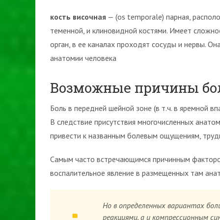
кость височная
— (os temporale) парная, распо
теменной, и клиновидной костями. Имеет сложно
орган, в ее каналах проходят сосуды и нервы. О
анатомии человека
Возможные причины бол
Боль в передней шейной зоне (в т.ч. в яремной 
В следствие присутствия многочисленных анатоми
привести к названным болевым ощущениям, трудн
Самым часто встречающимся причинным факторо
воспалительное явление в размещенных там ана
Но в определенных вариантах бол
реакциями, а и компрессионным с