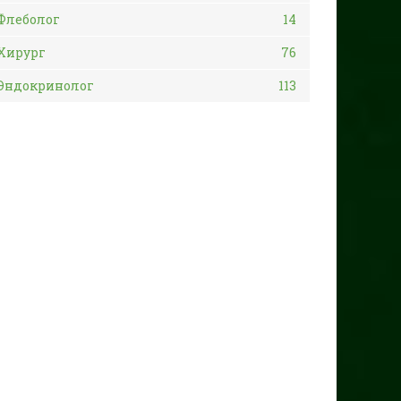
Флеболог
14
Хирург
76
Эндокринолог
113