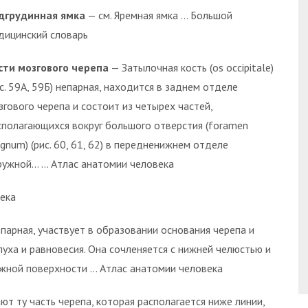
дгрудинная ямка
— см. Яремная ямка … Большой
дицинский словарь
сти мозгового черепа
— Затылочная кость (os occipitale)
ис. 59А, 59Б) непарная, находится в заднем отделе
згового черепа и состоит из четырех частей,
сполагающихся вокруг большого отверстия (foramen
gnum) (рис. 60, 61, 62) в передненижнем отделе
ружной… … Атлас анатомии человека
ека
 парная, участвует в образовании основания черепа и
слуха и равновесия. Она сочленяется с нижней челюстью и
ужной поверхности … Атлас анатомии человека
т ту часть черепа, которая располагается ниже линии,