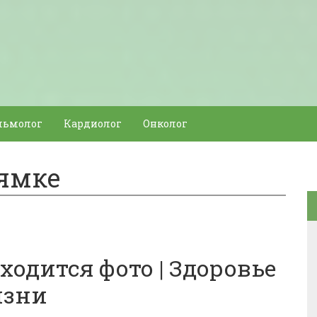
льмолог
Кардиолог
Онколог
 ямке
ходится фото | Здоровье
изни