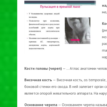
на
ме
Ко
(р
мо
ра
ma
на
Кости головы (череп)
— … Атлас анатомии челов
Височная кость
— Височная кость, os temporale,
боковой стенки его свода. В ней залегает орган 
является опорой жевательного аппарата. На нар
Основание черепа
— Основанием черепа называю