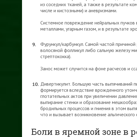
из соседних тканей, а также в результате к
числе и кистозными) и аневризмами.
Системное повреждение нейральных пучков 
металлами, угарным газом, и в результате хр
Фурункул/карбункул. Самой частой причиной
волосяной фолликул либо сальную железу ми
стрептококка).
Занос может случится на фоне расчесов и сс
Дивертикулит. Большую часть выпячиваний п
формируется вследствие врожденного утонче
глотательных актов при увеличении давлени
выпирание стенки и образование мешкообраз
бродильных процессов и гниения в этом вып
что и вызывает возникновение альгического 
Боли в яремной зоне в 