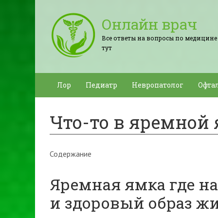
Онлайн врач
Все ответы на вопросы по медицине
тут
Лор
Педиатр
Невропатолог
Офта
Что-то в яремной
Содержание
Яремная ямка где на
и здоровый образ ж