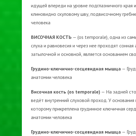
идущей впереди на уровне подглазничного края и
клиновидно скуловому шву, подвисочному гребн
человека
ВИСОЧНАЯ КОСТЬ
— (os temporale), одна из са
слуха и равновесия и через нее проходят сонная 
затылочной и основной, является основанием св
Грудино-ключично-сосцевидная мышца
— Груд
анатомии человека
Височная кость (os temporale)
— На задней сто
ведёт внутренний слуховой проход. У основания
которому прикреплена грудинное ключичная сер
анатомии человека
Грудино-ключично-сосцевидная мышца
— Груд