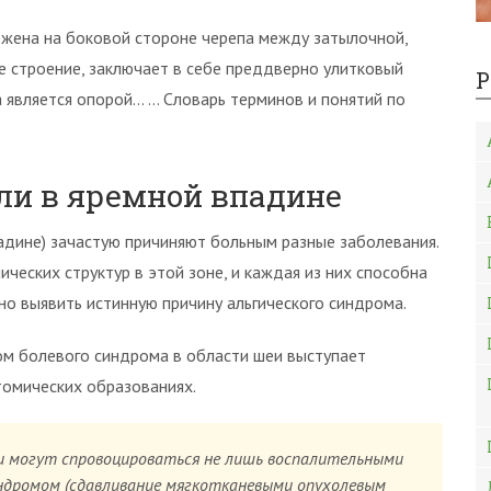
ложена на боковой стороне черепа между затылочной,
е строение, заключает в себе преддверно улитковый
Р
на является опорой… … Словарь терминов и понятий по
и в яремной впадине
впадине) зачастую причиняют больным разные заболевания.
ческих структур в этой зоне, и каждая из них способна
о выявить истинную причину альгического синдрома.
м болевого синдрома в области шеи выступает
томических образованиях.
и могут спровоцироваться не лишь воспалительными
индромом (сдавливание мягкотканевыми опухолевым