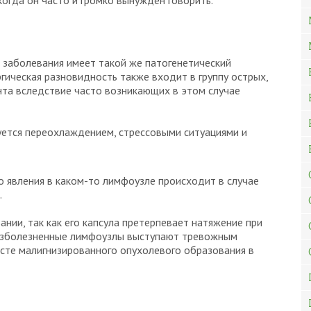
когда он часто и громко вынужден говорить.
 заболевания имеет такой же патогенетический
гическая разновидность также входит в группу острых,
нта вследствие часто возникающих в этом случае
уется переохлаждением, стрессовыми ситуациями и
 явления в каком-то лимфоузле происходит в случае
.
нии, так как его капсула претерпевает натяжение при
безболезненные лимфоузлы выступают тревожным
росте малигнизированного опухолевого образования в