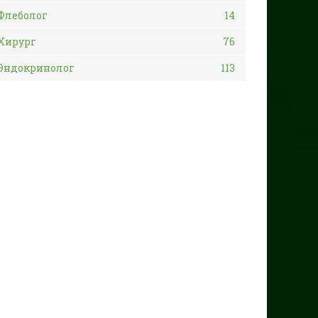
Флеболог
14
Хирург
76
Эндокринолог
113