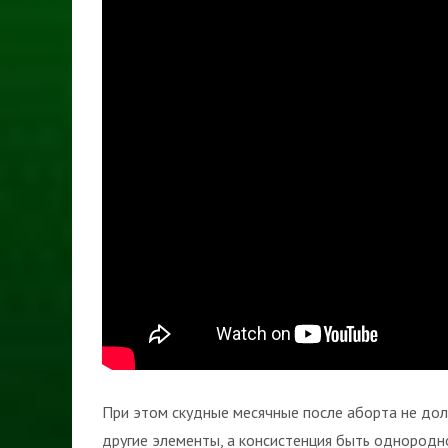
При этом скудные месячные после аборта не до
другие элементы, а консистенция быть однородно