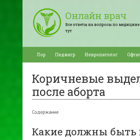
Онлайн врач
Все ответы на вопросы по медицине
тут
Лор
Педиатр
Невропатолог
Офта
Коричневые выдел
после аборта
Содержание
Какие должны быть 