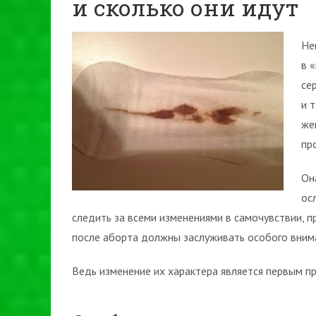
и сколько они идут
Не
в 
се
и 
же
пр
Он
ос
следить за всеми изменениями в самочувствии, 
после аборта должны заслуживать особого вним
Ведь изменение их характера является первым п