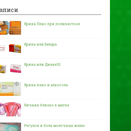
аписи
Ярина Плюс при поликистозе
Ярина или Белара
Ярина или Диане35
Ярина плюс и алкоголь
Яичник близко к матке
Регулон и боль молочных желез