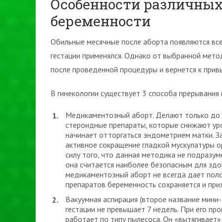
Особенности различны
беременности
Обильные месячные после аборта появляются всег
гестации применялся. Однако от выбранной мето
после проведенной процедуры и вернется к прив
В гинекологии существует 3 способа прерывания
Медикаментозный аборт. Делают только до 6
стероидные препараты, которые снижают уро
начинает отторгаться эндометрием матки. З
активное сокращение гладкой мускулатуры о
силу того, что данная методика не подразум
она считается наиболее безопасным для здо
медикаментозный аборт не всегда дает пол
препаратов беременность сохраняется и при
Вакуумная аспирация (второе название мини-а
гестации не превышает 7 недель. При его пр
работает по типу пылесоса. Он «вытягивает»