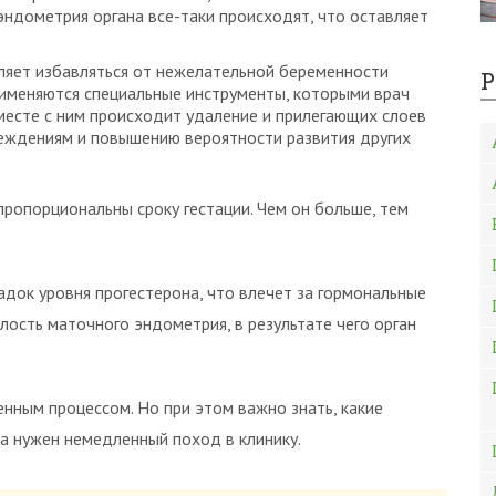
ндометрия органа все-таки происходят, что оставляет
оляет избавляться от нежелательной беременности
Р
рименяются специальные инструменты, которыми врач
месте с ним происходит удаление и прилегающих слоев
реждениям и повышению вероятности развития других
пропорциональны сроку гестации. Чем он больше, тем
адок уровня прогестерона, что влечет за гормональные
елость маточного эндометрия, в результате чего орган
нным процессом. Но при этом важно знать, какие
да нужен немедленный поход в клинику.