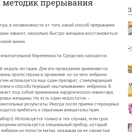
х методик прерывания
З
да, в независимости от того, какой способ прерывания
дики зависит, насколько быстро женщина восстановиться
ычной жизни.
 нежелательной беременности. Среди них находятся:
 недель гестации. Для его проведения применяются
вень прогестерона в организме, из-за чего эмбрион
атем используется еще один препарат, стимулирующий
ргана и способствующий «выталкиванию» эмбриона. В
евает под собой применения хирургического инвентаря,
ровья женщины. Но есть один недостаток –
ожительные результаты. Иногда после приема стероидных
ходится прибегать к серьезным вмешательствам.
борт). Используется только в тех случаях, если срок
оведении используется специальный прибор, который
 эмбрион из полости матки, оказывая на ее слизистые