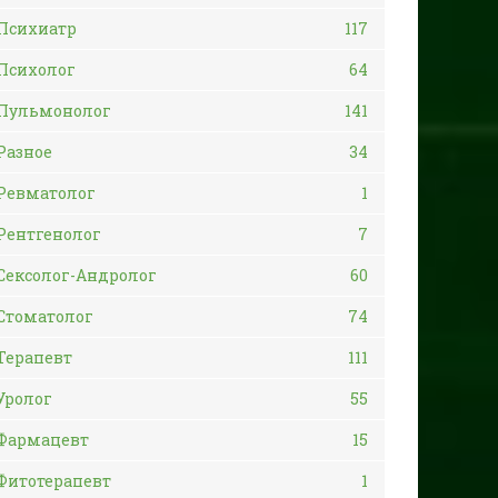
Психиатр
117
Психолог
64
Пульмонолог
141
Разное
34
Ревматолог
1
Рентгенолог
7
Сексолог-Андролог
60
Стоматолог
74
Терапевт
111
Уролог
55
Фармацевт
15
Фитотерапевт
1