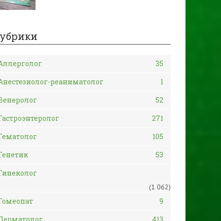
убрики
Аллерголог
35
Анестезиолог-реаниматолог
1
Венеролог
52
Гастроэнтеролог
271
Гематолог
105
Генетик
53
Гинеколог
(1 062)
Гомеопат
9
Дерматолог
413