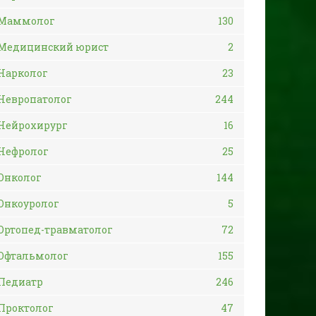
Маммолог
130
Медицинский юрист
2
Нарколог
23
Невропатолог
244
Нейрохирург
16
Нефролог
25
Онколог
144
Онкоуролог
5
Ортопед-травматолог
72
Офтальмолог
155
Педиатр
246
Проктолог
47