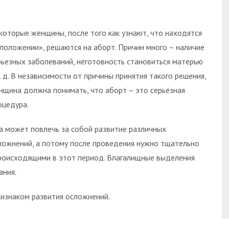
которые женщины, после того как узнают, что находятся
«положении», решаются на аборт. Причин много – наличие
рьезных заболеваний, неготовность становиться матерью
т. д. В независимости от причины принятия такого решения,
нщина должна понимать, что аборт – это серьезная
оцедура.
а может повлечь за собой развитие различных
ложнений, а потому после проведения нужно тщательно
происходящими в этот период. Влагалищные выделения
ания.
ризнаком развития осложнений.