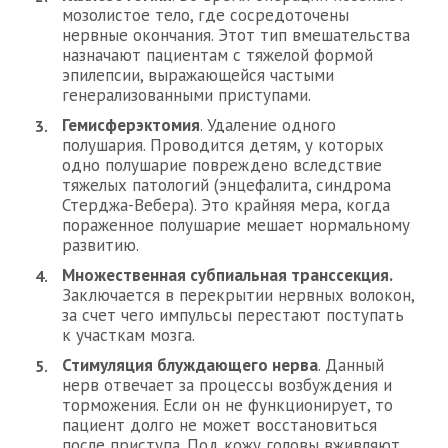
мозолистое тело, где сосредоточены
нервные окончания. Этот тип вмешательства
назначают пациентам с тяжелой формой
эпилепсии, выражающейся частыми
генерализованными приступами.
Гемисферэктомия
. Удаление одного
полушария. Проводится детям, у которых
одно полушарие повреждено вследствие
тяжелых патологий (энцефалита, синдрома
Стерджа-Вебера). Это крайняя мера, когда
пораженное полушарие мешает нормальному
развитию.
Множественная субпиальная транссекция.
Заключается в перекрытии нервных волокон,
за счет чего импульсы перестают поступать
к участкам мозга.
Стимуляция блуждающего нерва
. Данный
нерв отвечает за процессы возбуждения и
торможения. Если он не функционирует, то
пациент долго не может восстановиться
после приступа. Под кожу головы вживляют