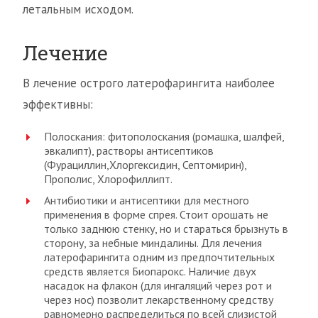
летальным исходом.
Лечение
В лечение острого латерофарингита наиболее
эффективны:
Полоскания: фитополоскания (ромашка, шалфей,
эвкалипт), растворы антисептиков
(Фурациллин,Хлоргексидин, Септомирин),
Прополис, Хлорофиллипт.
Антибиотики и антисептики для местного
применения в форме спрея. Стоит орошать не
только заднюю стенку, но и стараться брызнуть в
сторону, за небные миндалины. Для лечения
латерофарингита одним из предпочтительных
средств является Биопарокс. Наличие двух
насадок на флакон (для ингаляций через рот и
через нос) позволит лекарственному средству
равномерно распределиться по всей слизистой