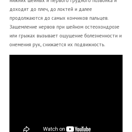
нижних шейных и первого грудного позвонка и
доходят до плеч, до локтей и далее
продолжаются до самых кончиков пальцев.
Защемление нервов при шейном остеохондрозе
или грыжах вызывает ощущение болезненности и
онемения рук, снижается их подвижность.