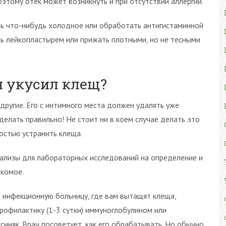
оэтому отек может возникнуть и при отсутствии аллергии.
ть что-нибудь холодное или обработать антигистаминной
ть лейкопластырем или прижать плотными, но не тесными
ен укусил клещ?
другие. Его с интимного места должен удалять уже
делать правильно! Не стоит ни в коем случае делать это
остью устранить клеща.
нализы для лабораторных исследований на определение и
екомое.
 инфекционную больницу, где вам вытащят клеща,
профилактику (1-3 сутки) иммуноглобулином или
синяк. Врач посоветует, как его обрабатывать. Но обычно