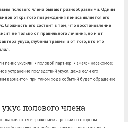
авмы полового члена бывают разнообразными. Одним
 видов открытого повреждения пениса является его
ус. Сложность его состоит в том, что восстановление
висит не только от правильного лечения, но и от
рактера укуса, глубины травмы и от того, кто это
елал.
и пенис укусили: • половой партнер; • змея; • насекомое;
ное устранение последствий укуса, даже если его
чшим вариантом при таком ходе событий будет обращение
 укус полового члена
го оказываются выражением агрессии со стороны
о либо нечаянного действия сексуального партнера.