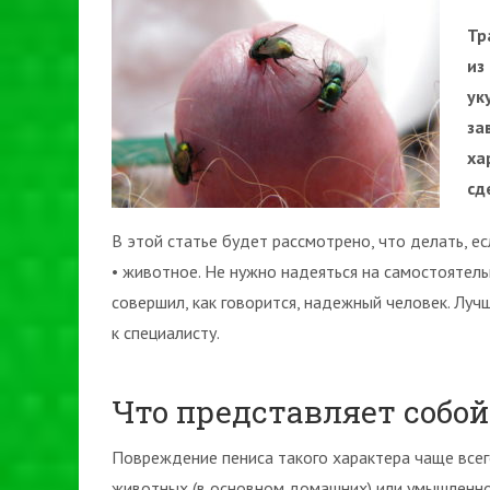
Тр
из
ук
за
ха
сд
В этой статье будет рассмотрено, что делать, есл
• животное. Не нужно надеяться на самостоятель
совершил, как говорится, надежный человек. Лу
к специалисту.
Что представляет собой
Повреждение пениса такого характера чаще все
животных (в основном домашних) или умышленног