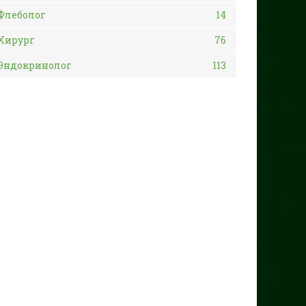
Флеболог
14
Хирург
76
Эндокринолог
113