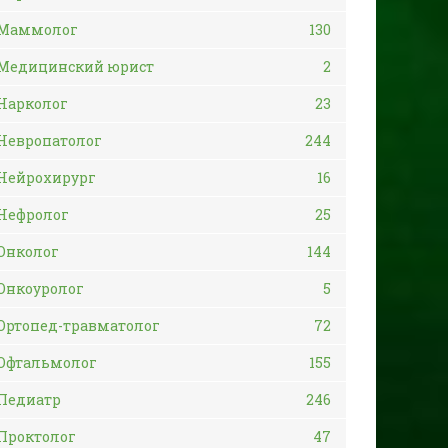
Маммолог
130
Медицинский юрист
2
Нарколог
23
Невропатолог
244
Нейрохирург
16
Нефролог
25
Онколог
144
Онкоуролог
5
Ортопед-травматолог
72
Офтальмолог
155
Педиатр
246
Проктолог
47