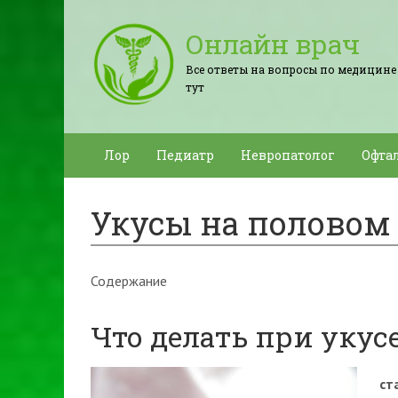
Онлайн врач
Все ответы на вопросы по медицине
тут
Лор
Педиатр
Невропатолог
Офта
Укусы на половом
Содержание
Что делать при укус
ст