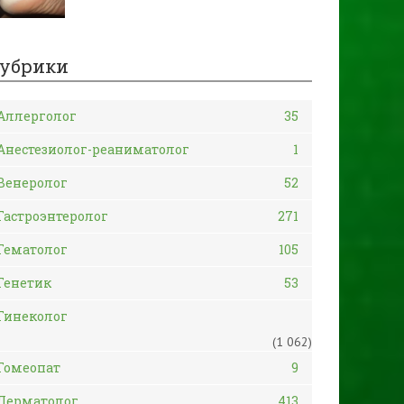
убрики
Аллерголог
35
Анестезиолог-реаниматолог
1
Венеролог
52
Гастроэнтеролог
271
Гематолог
105
Генетик
53
Гинеколог
(1 062)
Гомеопат
9
Дерматолог
413