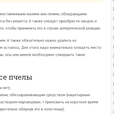
тигистаминными мазями или гелями, обладающими
я без рецепта. А также следует приобрести заодно и
о, чтобы принимать его в случае аллергической реакции.
ием. А также обязательно нужно удалить из
м осталось. Для этого надо внимательно оглядеть место
елы, осы или шмеля необходимо совершить такие
се пчелы
а нет);
ть пенис обеззараживающим средством (нашатырным
раствором марганцовки; • приложить на короткое время
арительно обернув его в полотенце);