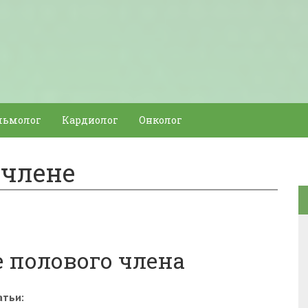
льмолог
Кардиолог
Онколог
 члене
е полового члена
атьи: