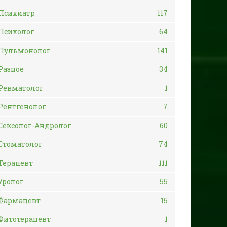
Психиатр
117
Психолог
64
Пульмонолог
141
Разное
34
Ревматолог
1
Рентгенолог
7
Сексолог-Андролог
60
Стоматолог
74
Терапевт
111
Уролог
55
Фармацевт
15
Фитотерапевт
1