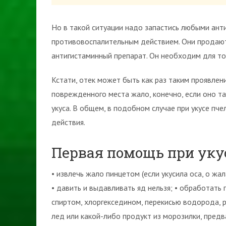
Но в такой ситуации надо запастись любыми ан
противовоспалительным действием. Они продаютс
антигистаминный препарат. Он необходим для тог
Кстати, отек может быть как раз таким проявлен
поврежденного места жало, конечно, если оно та
укуса. В общем, в подобном случае при укусе пч
действия.
Первая помощь при уку
• извлечь жало пинцетом (если укусила оса, о жал
• давить и выдавливать яд нельзя; • обработа
спиртом, хлоргекседином, перекисью водорода, 
лед или какой-либо продукт из морозилки, предв