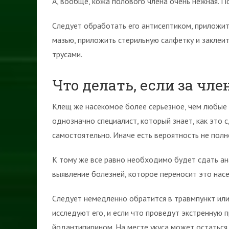
А, вообще, кожа полового члена очень нежная. П
Следует обработать его антисептиком, приложи
мазью, приложить стерильную салфетку и заклеи
трусами.
Что делать, если за чл
Клещ же насекомое более серьезное, чем любые 
однозначно специалист, который знает, как это с
самостоятельно. Иначе есть вероятность не полн
К тому же все равно необходимо будет сдать а
выявление болезней, которое переносит это нас
Следует немедленно обратится в травмпункт или
исследуют его, и если что проведут экстренную 
йодантипирином. На месте укуса может остаться 